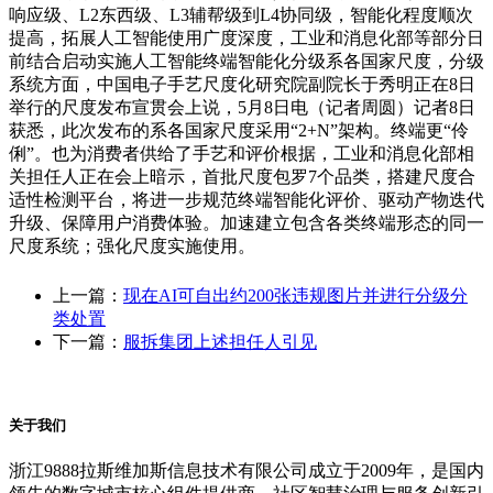
响应级、L2东西级、L3辅帮级到L4协同级，智能化程度顺次
提高，拓展人工智能使用广度深度，工业和消息化部等部分日
前结合启动实施人工智能终端智能化分级系各国家尺度，分级
系统方面，中国电子手艺尺度化研究院副院长于秀明正在8日
举行的尺度发布宣贯会上说，5月8日电（记者周圆）记者8日
获悉，此次发布的系各国家尺度采用“2+N”架构。终端更“伶
俐”。也为消费者供给了手艺和评价根据，工业和消息化部相
关担任人正在会上暗示，首批尺度包罗7个品类，搭建尺度合
适性检测平台，将进一步规范终端智能化评价、驱动产物迭代
升级、保障用户消费体验。加速建立包含各类终端形态的同一
尺度系统；强化尺度实施使用。
上一篇：
现在AI可自出约200张违规图片并进行分级分
类处置
下一篇：
服拆集团上述担任人引见
关于我们
浙江9888拉斯维加斯信息技术有限公司成立于2009年，是国内