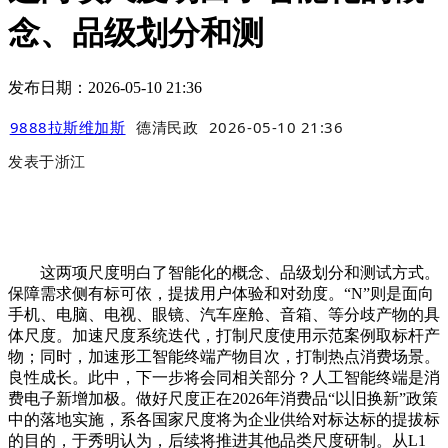
念、品级划分和测
发布日期：2026-05-10 21:36
9888拉斯维加斯
德清民政
2026-05-10 21:36
发表于
浙江
这两项尺度明白了智能化的概念、品级划分和测试方式。
保障需求侧有标可依，提拔用户体验和对劲度。“N”则是面向
手机、电脑、电视、眼镜、汽车座舱、音箱、等分歧产物的具
体尺度。加速尺度系统迭代，打制尺度使用示范案例取标杆产
物；同时，加速形工智能终端产物目次，打制热点消费场景。
良性成长。此中，下一步将会同相关部分？人工智能终端是消
费电子新增加极。做好尺度正在2026年消费品“以旧换新”政策
中的落地实施，系各国家尺度将为企业供给对标达标的提拔标
的目的，于秀明认为，后续将推进其他品类尺度研制。从L1