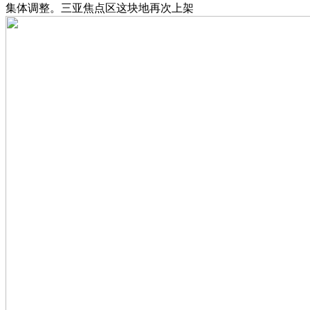
集体调整。三亚焦点区这块地再次上架