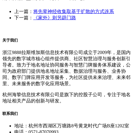
上一篇：
将先辈神经收集取基于扩散的方式连系
下一篇：
《家外》则另辟门路
关于我们
浙江9888拉斯维加斯信息技术有限公司成立于2009年，是国内
领先的数字城市核心组件提供商、社区智慧治理与服务创新引
导者。致力于地名地址协同服务与智慧门牌服务体系建设，公
司为政府部门提供地名地址采集、数据治理与服务、业务协
同、数字门牌应用开发等服务，为社区提供未来治理、未来邻
里、未来服务的数字化应用场景。
杭州海挚信息技术有限公司是旗下的控股子公司，专注于地名
地址相关产品的创新与研发。
联系我们
地址：杭州市西湖区万塘路8号黄龙时代广场B座1202室
电话：0571-87070993