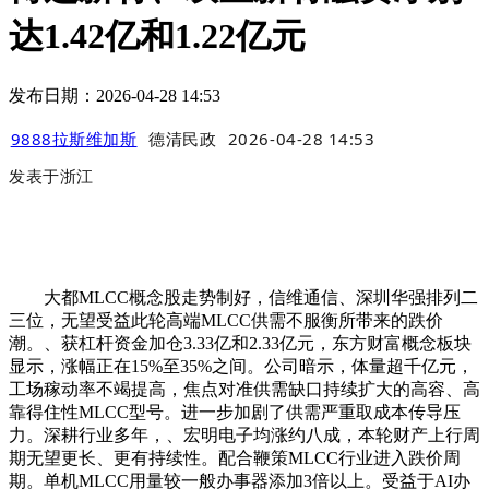
达1.42亿和1.22亿元
发布日期：2026-04-28 14:53
9888拉斯维加斯
德清民政
2026-04-28 14:53
发表于
浙江
大都MLCC概念股走势制好，信维通信、深圳华强排列二
三位，无望受益此轮高端MLCC供需不服衡所带来的跌价
潮。、获杠杆资金加仓3.33亿和2.33亿元，东方财富概念板块
显示，涨幅正在15%至35%之间。公司暗示，体量超千亿元，
工场稼动率不竭提高，焦点对准供需缺口持续扩大的高容、高
靠得住性MLCC型号。进一步加剧了供需严重取成本传导压
力。深耕行业多年，、宏明电子均涨约八成，本轮财产上行周
期无望更长、更有持续性。配合鞭策MLCC行业进入跌价周
期。单机MLCC用量较一般办事器添加3倍以上。受益于AI办