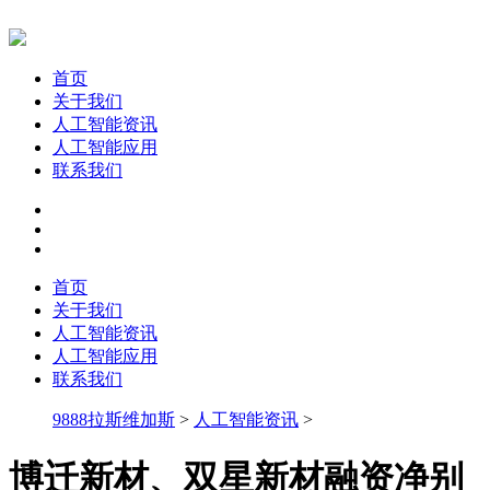
首页
关于我们
人工智能资讯
人工智能应用
联系我们
首页
关于我们
人工智能资讯
人工智能应用
联系我们
9888拉斯维加斯
>
人工智能资讯
>
博迁新材、双星新材融资净别