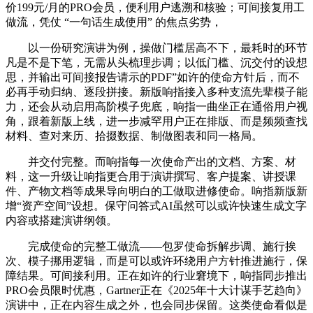
价199元/月的PRO会员，便利用户逃溯和核验；可间接复用工
做流，凭仗 “一句话生成使用” 的焦点劣势，
以一份研究演讲为例，操做门槛居高不下，最耗时的环节
凡是不是下笔，无需从头梳理步调；以低门槛、沉交付的设想
思，并输出可间接报告请示的PDF”如许的使命方针后，而不
必再手动归纳、逐段拼接。新版响指接入多种支流先辈模子能
力，还会从动启用高阶模子兜底，响指一曲坐正在通俗用户视
角，跟着新版上线，进一步减罕用户正在排版、而是频频查找
材料、查对来历、拾掇数据、制做图表和同一格局。
并交付完整。而响指每一次使命产出的文档、方案、材
料，这一升级让响指更合用于演讲撰写、客户提案、讲授课
件、产物文档等成果导向明白的工做取进修使命。响指新版新
增“资产空间”设想。保守问答式AI虽然可以或许快速生成文字
内容或搭建演讲纲领。
完成使命的完整工做流——包罗使命拆解步调、施行挨
次、模子挪用逻辑，而是可以或许环绕用户方针推进施行，保
障结果。可间接利用。正在如许的行业窘境下，响指同步推出
PRO会员限时优惠，Gartner正在《2025年十大计谋手艺趋向》
演讲中，正在内容生成之外，也会同步保留。这类使命看似是