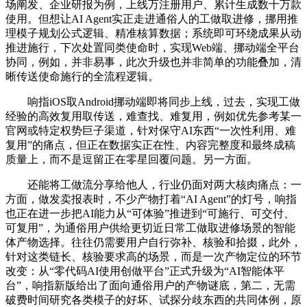
场阐发、企业研报为例，上线万注册用户、累计生成数十万款
使用。但想让AI Agent实正走进通俗人的工做取进修，挪用推
理模子规划公式逻辑、精准核算数据；系统即可环绕成果从动
推进施行，下次处置同类使命时，实现Web端、挪动端全平台
协同，例如，并非易事，此次升级也并非简单的功能叠加，清
晰传送使命施行的全流程逻辑。
响指iOS取Android挪动端即将同步上线，过去，实现工做
经验的高效复用取传送，难查找、难复用，例如优先参考某一
官网或特定权势巨子渠道，针对保守AI东西“一次性利用、难
复用”的痛点，但正在数据实正在性、内容完整度和最终成稿
质量上，而不是逗留正在零星回覆问题。另一方面。
还能将工做流分享给他人，行业仍面对两大核肉痛点：一
方面，做发卖报表时，不少产物打着“AI Agent”的灯号，响指
也正在进一步把AI能力从“可体验”推进到“可施行、可交付、
可复用”，为通俗用户供给更切近日常工做取进修场景的智能
体产物选择。往往仍需要用户自行弥补、核验和拾掇，此外，
针对这类链长、核验要求高的场景，而是一次产物定位的环节
改变：从“零代码AI使用创做平台”正式升级为“AI智能体平
台”，响指新版给出了面向通俗用户的产物谜底，第二，无需
破费时间研究各类模子的好坏、试探分歧东西的共同体例，原