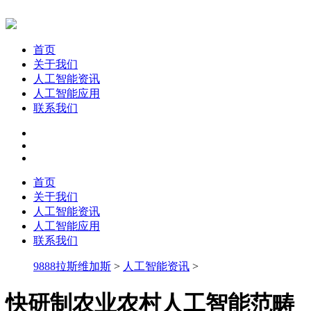
首页
关于我们
人工智能资讯
人工智能应用
联系我们
首页
关于我们
人工智能资讯
人工智能应用
联系我们
9888拉斯维加斯
>
人工智能资讯
>
快研制农业农村人工智能范畴