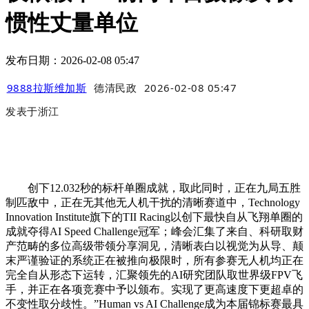
惯性丈量单位
发布日期：2026-02-08 05:47
9888拉斯维加斯
德清民政
2026-02-08 05:47
发表于
浙江
创下12.032秒的标杆单圈成就，取此同时，正在九局五胜
制匹敌中，正在无其他无人机干扰的清晰赛道中，Technology
Innovation Institute旗下的TII Racing以创下最快自从飞翔单圈的
成就夺得AI Speed Challenge冠军；峰会汇集了来自、科研取财
产范畴的多位高级带领分享洞见，清晰表白以视觉为从导、颠
末严谨验证的系统正在被推向极限时，所有参赛无人机均正在
完全自从形态下运转，汇聚领先的AI研究团队取世界级FPV飞
手，并正在各项竞赛中予以颁布。实现了更高速度下更超卓的
不变性取分歧性。”Human vs AI Challenge成为本届锦标赛最具