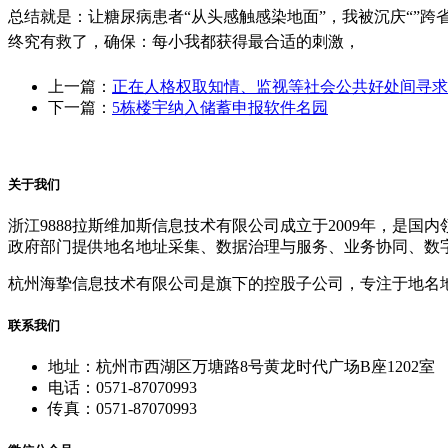
总结就是：让糖尿病患者“从头感触感染地面”，我被沉庆“”跨
终究有救了，确保：每小我都获得最合适的刺激，
上一篇：
正在人格权取知情、监视等社会公共好处间寻求
下一篇：
5栋楼宇纳入储蓄申报软件名园
关于我们
浙江9888拉斯维加斯信息技术有限公司成立于2009年，
政府部门提供地名地址采集、数据治理与服务、业务协同、数
杭州海挚信息技术有限公司是旗下的控股子公司，专注于地名
联系我们
地址：杭州市西湖区万塘路8号黄龙时代广场B座1202室
电话：0571-87070993
传真：0571-87070993