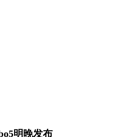
bo5明晚发布