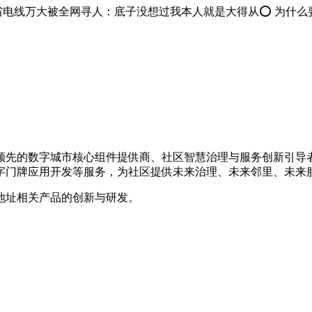
省电线万大被全网寻人：底子没想过我本人就是大得从⭕️ 为什么
是国内领先的数字城市核心组件提供商、社区智慧治理与服务创新引
字门牌应用开发等服务，为社区提供未来治理、未来邻里、未来
地址相关产品的创新与研发。