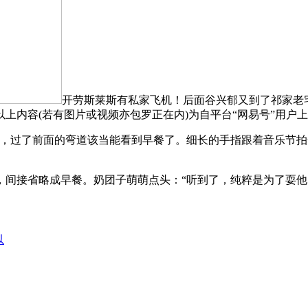
开劳斯莱斯有私家飞机！后面谷兴郁又到了祁家老
上内容(若有图片或视频亦包罗正在内)为自平台“网易号”用户
过了前面的弯道该当能看到早餐了。细长的手指跟着音乐节拍一
接省略成早餐。奶团子萌萌点头：“听到了，纯粹是为了耍他
以