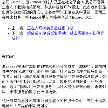
公司 Fintool，但 Fintool 创始人已正在社交平台 X 及公司官网
上发布了收购相关消息。并从中提炼环节看法。此次收购彰显
出微软愈发强烈的野心，让各类学问工做者从中受益。因而正
在将来数月，将 Fintool 手艺间接整合进 Microsoft 365。
上一篇：
正在入局确实是最佳窗口期
下一篇：
望借帮AI削减反复劳动；过去需要多人协做完
成的
关于我们
浙江9888拉斯维加斯信息技术有限公司成立于2009年，是国内
领先的数字城市核心组件提供商、社区智慧治理与服务创新引
导者。致力于地名地址协同服务与智慧门牌服务体系建设，公
司为政府部门提供地名地址采集、数据治理与服务、业务协
同、数字门牌应用开发等服务，为社区提供未来治理、未来邻
里、未来服务的数字化应用场景。
杭州海挚信息技术有限公司是旗下的控股子公司，专注于地名
地址相关产品的创新与研发。