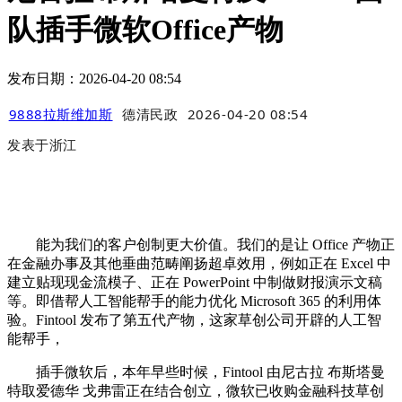
队插手微软Office产物
发布日期：2026-04-20 08:54
9888拉斯维加斯
德清民政
2026-04-20 08:54
发表于
浙江
能为我们的客户创制更大价值。我们的是让 Office 产物正
在金融办事及其他垂曲范畴阐扬超卓效用，例如正在 Excel 中
建立贴现现金流模子、正在 PowerPoint 中制做财报演示文稿
等。即借帮人工智能帮手的能力优化 Microsoft 365 的利用体
验。Fintool 发布了第五代产物，这家草创公司开辟的人工智
能帮手，
插手微软后，本年早些时候，Fintool 由尼古拉 布斯塔曼
特取爱德华 戈弗雷正在结合创立，微软已收购金融科技草创