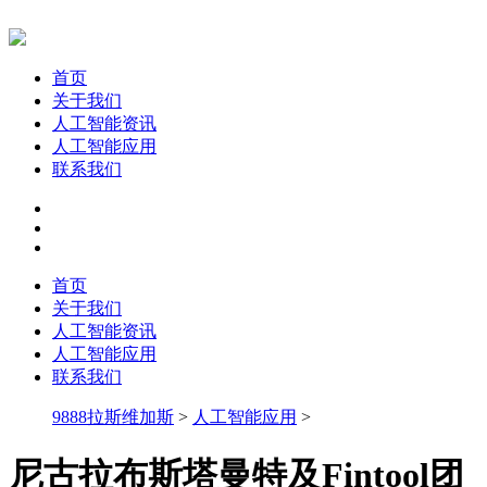
首页
关于我们
人工智能资讯
人工智能应用
联系我们
首页
关于我们
人工智能资讯
人工智能应用
联系我们
9888拉斯维加斯
>
人工智能应用
>
尼古拉布斯塔曼特及Fintool团