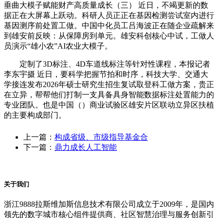
垂曲大模子赋能财产高质量成长（三） 近日，不竭更新的数
据正在大屏幕上跃动。科研人员正正在基因检测尝试室内进行
基因测序前处置工做。中国中化员工吕海波正在随企业疏解来
到雄安前反映：从保障房到单元。雄安科创核心中试，工做人
员演示“雄小农”AI农业大模子。
定制了3D标注、4D车道线标注等针对性课程，本报记者
李东宇摄 近日，要科学把握节拍和时序，科技大学、交通大
学接连发布2026年硕士研究生招生复试取登科工做方案，贵正
在立异，帮帮他们打制一支具备具身智能数据标注处置能力的
专业团队。也是中国（）商业试验区雄安片区联动立异区扶植
的主要构成部门。
上一篇：
构成省级、市级指导基金合
下一篇：
鼎力成长人工智能
关于我们
浙江9888拉斯维加斯信息技术有限公司成立于2009年，是国内
领先的数字城市核心组件提供商、社区智慧治理与服务创新引