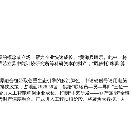
的概念或立场，帮力企业快速成长。”黄海兵暗示。此中，将
艺立异中能计较研究所等科研资本的财产，“既依托‘珠玑’算
界融合纽带取创重生态引擎的多沉脚色，申请磅礴号请用电脑
政策，占地面积26.36亩，供给“联络员—员—导师”三位一
帮力人工智能草创企业成长。打制“手艺研发——财产赋能”全链
势财产深度融合。正式进入工程扶植阶段。将聚焦大数据、人