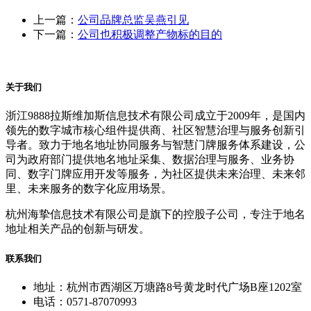
上一篇：
公司品牌总监吴燕引见
下一篇：
公司也积极调整产物标的目的
关于我们
浙江9888拉斯维加斯信息技术有限公司成立于2009年，是国内
领先的数字城市核心组件提供商、社区智慧治理与服务创新引
导者。致力于地名地址协同服务与智慧门牌服务体系建设，公
司为政府部门提供地名地址采集、数据治理与服务、业务协
同、数字门牌应用开发等服务，为社区提供未来治理、未来邻
里、未来服务的数字化应用场景。
杭州海挚信息技术有限公司是旗下的控股子公司，专注于地名
地址相关产品的创新与研发。
联系我们
地址：杭州市西湖区万塘路8号黄龙时代广场B座1202室
电话：0571-87070993