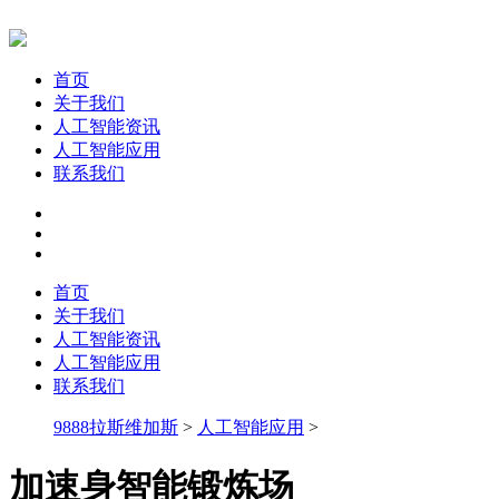
首页
关于我们
人工智能资讯
人工智能应用
联系我们
首页
关于我们
人工智能资讯
人工智能应用
联系我们
9888拉斯维加斯
>
人工智能应用
>
加速身智能锻炼场